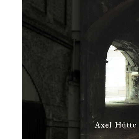
digital
identity
plakat
projekt