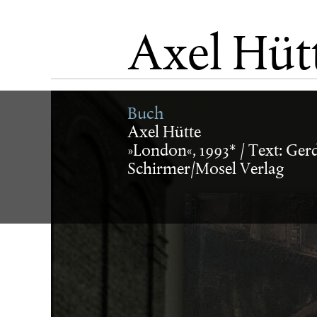
aktuell
Axel Hüt
künstler
Buch
Axel Hütte
»London«, 1993* / Text: Ger
museum/
Schirmer/Mosel Verlag
verlag
buch