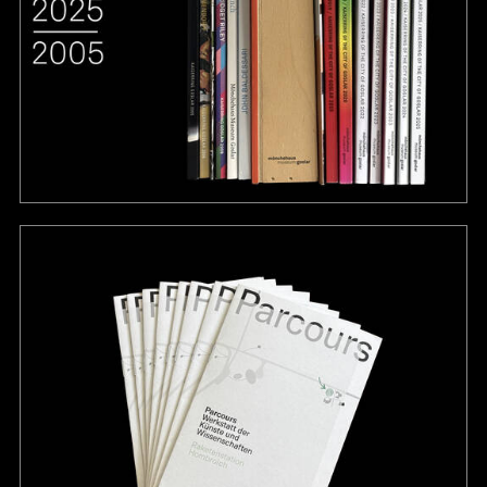
projekt
wir
kontakt
home