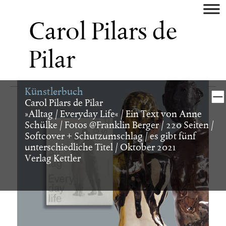
aktuell
Carol Pilars de
künstler
Pilar
museum/galerie
Künstlerbuch
verlag
Carol Pilars de Pilar
»Alltag / Everyday Life« / Ein Text von Anne
Schülke / Fotos @Franklin Berger / 220 Seiten /
buch
Softcover + Schutzumschlag / es gibt fünf
unterschiedliche Titel / Oktober 2021
digital
Verlag Kettler
identity
plakat